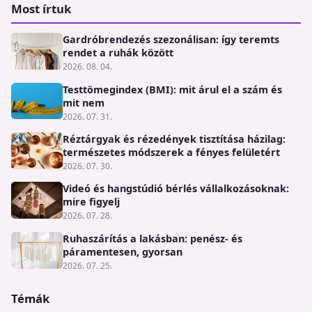
Most írtuk
Gardróbrendezés szezonálisan: így teremts
rendet a ruhák között
2026. 08. 04.
Testtömegindex (BMI): mit árul el a szám és
mit nem
2026. 07. 31.
Réztárgyak és rézedények tisztítása házilag:
természetes módszerek a fényes felületért
2026. 07. 30.
Videó és hangstúdió bérlés vállalkozásoknak:
mire figyelj
2026. 07. 28.
Ruhaszárítás a lakásban: penész- és
páramentesen, gyorsan
2026. 07. 25.
Témák