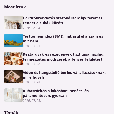
Most írtuk
Gardróbrendezés szezonálisan: így teremts
rendet a ruhák között
2026. 08. 04.
Testtömegindex (BMI): mit árul el a szám és
mit nem
2026. 07. 31.
Réztárgyak és rézedények tisztítása házilag:
természetes módszerek a fényes felületért
2026. 07. 30.
Videó és hangstúdió bérlés vállalkozásoknak:
mire figyelj
2026. 07. 28.
Ruhaszárítás a lakásban: penész- és
páramentesen, gyorsan
2026. 07. 25.
Témák