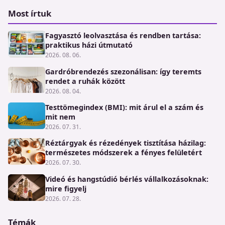
Most írtuk
Fagyasztó leolvasztása és rendben tartása:
praktikus házi útmutató
2026. 08. 06.
Gardróbrendezés szezonálisan: így teremts
rendet a ruhák között
2026. 08. 04.
Testtömegindex (BMI): mit árul el a szám és
mit nem
2026. 07. 31.
Réztárgyak és rézedények tisztítása házilag:
természetes módszerek a fényes felületért
2026. 07. 30.
Videó és hangstúdió bérlés vállalkozásoknak:
mire figyelj
2026. 07. 28.
Témák