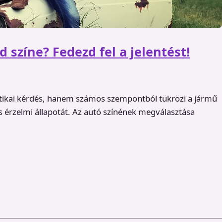
d színe? Fedezd fel a jelentést!
tikai kérdés, hanem számos szempontból tükrözi a jármű
s érzelmi állapotát. Az autó színének megválasztása