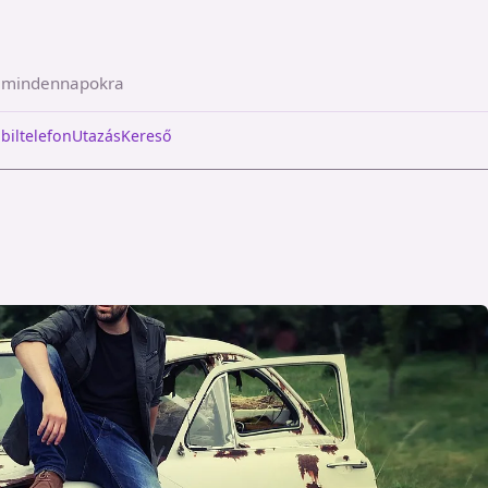
a mindennapokra
biltelefon
Utazás
Kereső