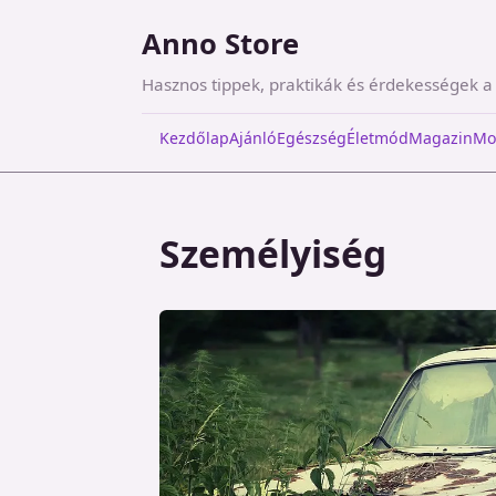
Anno Store
Hasznos tippek, praktikák és érdekességek 
Kezdőlap
Ajánló
Egészség
Életmód
Magazin
Mo
Személyiség