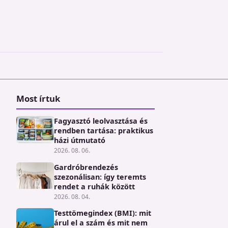
Most írtuk
Fagyasztó leolvasztása és
rendben tartása: praktikus
házi útmutató
2026. 08. 06.
Gardróbrendezés
szezonálisan: így teremts
rendet a ruhák között
2026. 08. 04.
Testtömegindex (BMI): mit
árul el a szám és mit nem