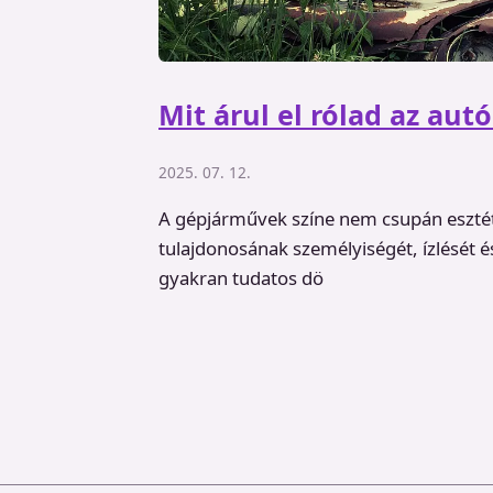
Mit árul el rólad az autó
2025. 07. 12.
A gépjárművek színe nem csupán eszté
tulajdonosának személyiségét, ízlését é
gyakran tudatos dö