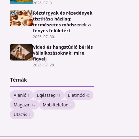
2026. 07. 31.
Réztárgyak és rézedények
tisztítása házilag:
természetes módszerek a
fényes felületért
2026. 07. 30.
Videó és hangstúdió bérlés
vállalkozásoknak: mire
figyelj
2026. 07. 28.
Témák
Ajánló
Egészség
Életmód
1
15
42
Magazin
Mobiltelefon
47
5
Utazás
4