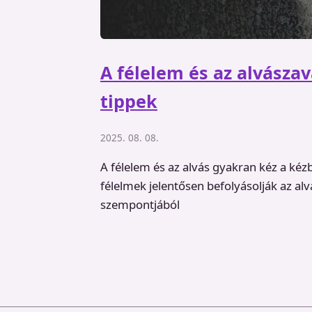
A félelem és az alvásza
tippek
2025. 08. 08.
A félelem és az alvás gyakran kéz a kézb
félelmek jelentősen befolyásolják az a
szempontjából