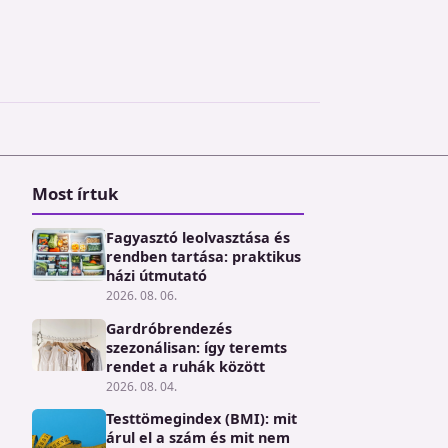
Most írtuk
Fagyasztó leolvasztása és
rendben tartása: praktikus
házi útmutató
2026. 08. 06.
Gardróbrendezés
szezonálisan: így teremts
rendet a ruhák között
2026. 08. 04.
Testtömegindex (BMI): mit
árul el a szám és mit nem