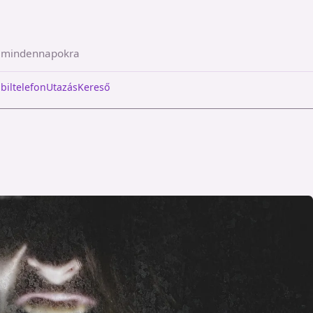
a mindennapokra
biltelefon
Utazás
Kereső