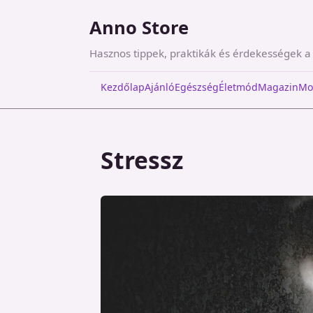
Anno Store
Hasznos tippek, praktikák és érdekességek 
Kezdőlap
Ajánló
Egészség
Életmód
Magazin
Mo
Stressz