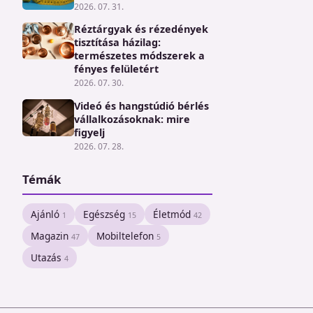
2026. 07. 31.
Réztárgyak és rézedények
tisztítása házilag:
természetes módszerek a
fényes felületért
2026. 07. 30.
Videó és hangstúdió bérlés
vállalkozásoknak: mire
figyelj
2026. 07. 28.
Témák
Ajánló
Egészség
Életmód
1
15
42
Magazin
Mobiltelefon
47
5
Utazás
4