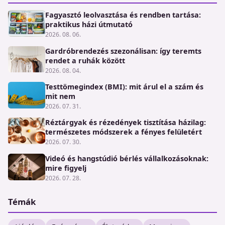
Fagyasztó leolvasztása és rendben tartása:
praktikus házi útmutató
2026. 08. 06.
Gardróbrendezés szezonálisan: így teremts
rendet a ruhák között
2026. 08. 04.
Testtömegindex (BMI): mit árul el a szám és
mit nem
2026. 07. 31.
Réztárgyak és rézedények tisztítása házilag:
természetes módszerek a fényes felületért
2026. 07. 30.
Videó és hangstúdió bérlés vállalkozásoknak:
mire figyelj
2026. 07. 28.
Témák