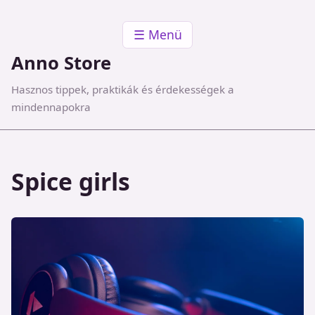
☰ Menü
Anno Store
Hasznos tippek, praktikák és érdekességek a
mindennapokra
Spice girls