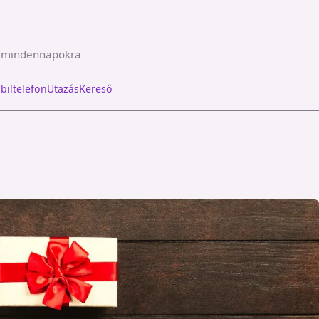
a mindennapokra
biltelefon
Utazás
Kereső