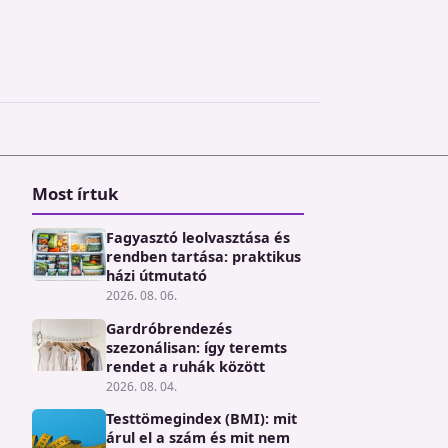
Most írtuk
Fagyasztó leolvasztása és
rendben tartása: praktikus
házi útmutató
2026. 08. 06.
Gardróbrendezés
szezonálisan: így teremts
rendet a ruhák között
2026. 08. 04.
Testtömegindex (BMI): mit
árul el a szám és mit nem