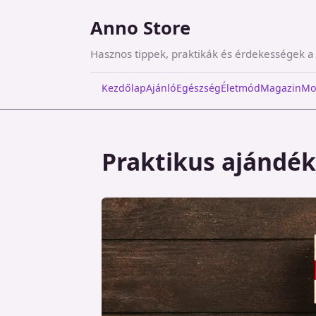
Anno Store
Hasznos tippek, praktikák és érdekességek 
Kezdőlap
Ajánló
Egészség
Életmód
Magazin
Mo
Praktikus ajándék