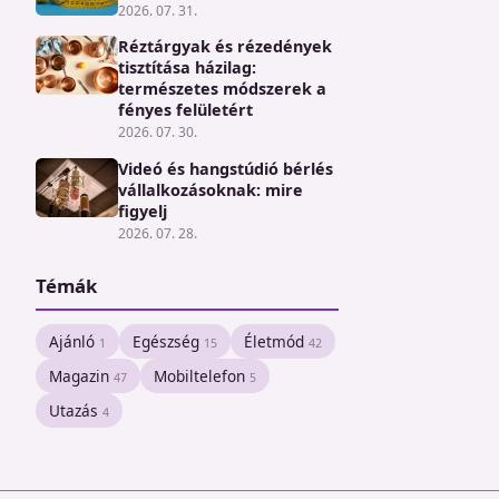
2026. 07. 31.
Réztárgyak és rézedények
tisztítása házilag:
természetes módszerek a
fényes felületért
2026. 07. 30.
Videó és hangstúdió bérlés
vállalkozásoknak: mire
figyelj
2026. 07. 28.
Témák
Ajánló
Egészség
Életmód
1
15
42
Magazin
Mobiltelefon
47
5
Utazás
4