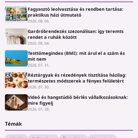
Fagyasztó leolvasztása és rendben tartása:
praktikus házi útmutató
2026. 08. 06.
Gardróbrendezés szezonálisan: így teremts
rendet a ruhák között
2026. 08. 04.
Testtömegindex (BMI): mit árul el a szám és
mit nem
2026. 07. 31.
Réztárgyak és rézedények tisztítása házilag:
természetes módszerek a fényes felületért
2026. 07. 30.
Videó és hangstúdió bérlés vállalkozásoknak:
mire figyelj
2026. 07. 28.
Témák