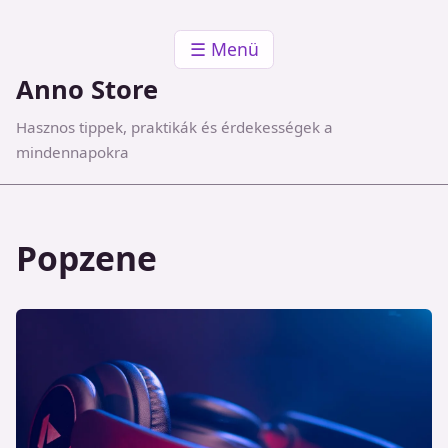
☰ Menü
Anno Store
Hasznos tippek, praktikák és érdekességek a
mindennapokra
Popzene