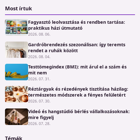
Most írtuk
Fagyasztó leolvasztása és rendben tartása:
praktikus házi útmutató
2026. 08. 06.
Gardróbrendezés szezonálisan: így teremts
rendet a ruhák között
2026. 08. 04.
Testtömegindex (BMI): mit árul el a szám és
mit nem
2026. 07. 31.
Réztárgyak és rézedények tisztítása házilag:
természetes módszerek a fényes felületért
2026. 07. 30.
Videó és hangstúdió bérlés vállalkozásoknak:
mire figyelj
2026. 07. 28.
Témák