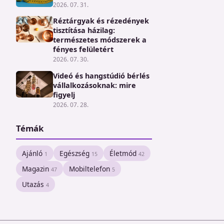
2026. 07. 31.
Réztárgyak és rézedények
tisztítása házilag:
természetes módszerek a
fényes felületért
2026. 07. 30.
Videó és hangstúdió bérlés
vállalkozásoknak: mire
figyelj
2026. 07. 28.
Témák
Ajánló
Egészség
Életmód
1
15
42
Magazin
Mobiltelefon
47
5
Utazás
4