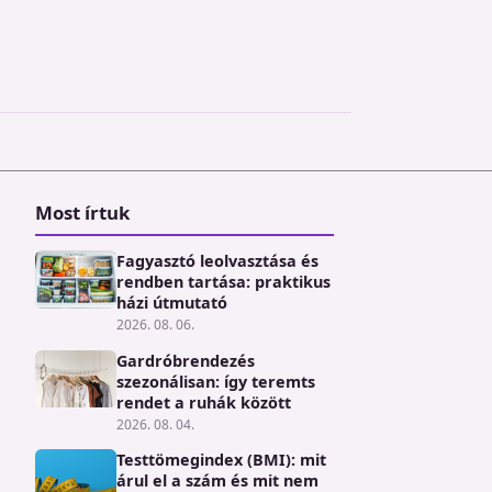
Most írtuk
Fagyasztó leolvasztása és
rendben tartása: praktikus
házi útmutató
2026. 08. 06.
Gardróbrendezés
szezonálisan: így teremts
rendet a ruhák között
2026. 08. 04.
Testtömegindex (BMI): mit
árul el a szám és mit nem