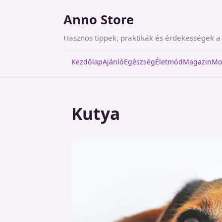
Anno Store
Hasznos tippek, praktikák és érdekességek 
Kezdőlap
Ajánló
Egészség
Életmód
Magazin
Mo
Kutya