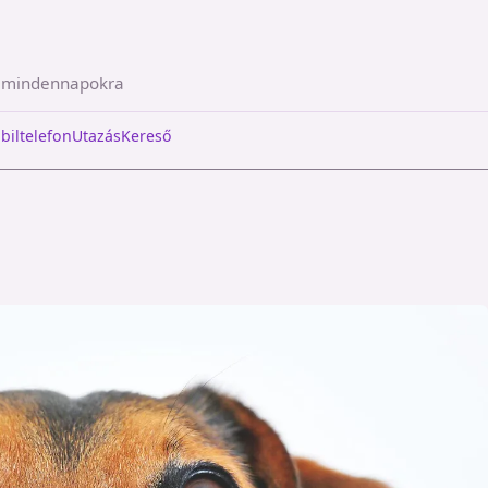
a mindennapokra
biltelefon
Utazás
Kereső