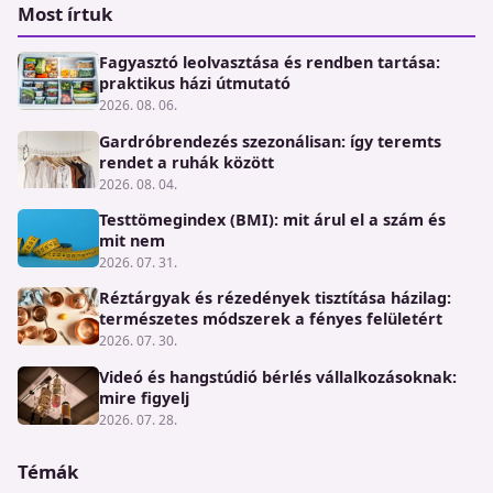
Most írtuk
Fagyasztó leolvasztása és rendben tartása:
praktikus házi útmutató
2026. 08. 06.
Gardróbrendezés szezonálisan: így teremts
rendet a ruhák között
2026. 08. 04.
Testtömegindex (BMI): mit árul el a szám és
mit nem
2026. 07. 31.
Réztárgyak és rézedények tisztítása házilag:
természetes módszerek a fényes felületért
2026. 07. 30.
Videó és hangstúdió bérlés vállalkozásoknak:
mire figyelj
2026. 07. 28.
Témák