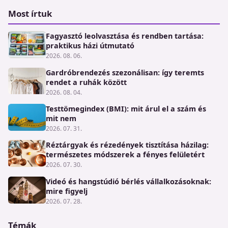
Most írtuk
Fagyasztó leolvasztása és rendben tartása:
praktikus házi útmutató
2026. 08. 06.
Gardróbrendezés szezonálisan: így teremts
rendet a ruhák között
2026. 08. 04.
Testtömegindex (BMI): mit árul el a szám és
mit nem
2026. 07. 31.
Réztárgyak és rézedények tisztítása házilag:
természetes módszerek a fényes felületért
2026. 07. 30.
Videó és hangstúdió bérlés vállalkozásoknak:
mire figyelj
2026. 07. 28.
Témák