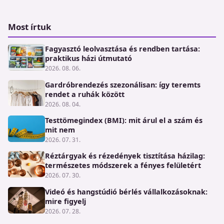
Most írtuk
Fagyasztó leolvasztása és rendben tartása:
praktikus házi útmutató
2026. 08. 06.
Gardróbrendezés szezonálisan: így teremts
rendet a ruhák között
2026. 08. 04.
Testtömegindex (BMI): mit árul el a szám és
mit nem
2026. 07. 31.
Réztárgyak és rézedények tisztítása házilag:
természetes módszerek a fényes felületért
2026. 07. 30.
Videó és hangstúdió bérlés vállalkozásoknak:
mire figyelj
2026. 07. 28.