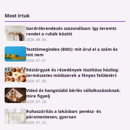
Most írtuk
Gardróbrendezés szezonálisan: így teremts
rendet a ruhák között
2026. 08. 04.
Testtömegindex (BMI): mit árul el a szám és
mit nem
2026. 07. 31.
Réztárgyak és rézedények tisztítása házilag:
természetes módszerek a fényes felületért
2026. 07. 30.
Videó és hangstúdió bérlés vállalkozásoknak:
mire figyelj
2026. 07. 28.
Ruhaszárítás a lakásban: penész- és
páramentesen, gyorsan
2026. 07. 25.