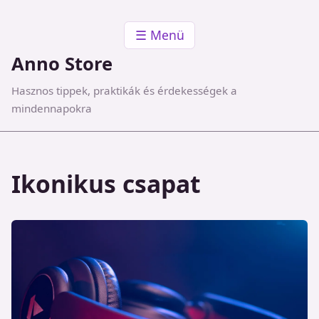
☰ Menü
Anno Store
Hasznos tippek, praktikák és érdekességek a
mindennapokra
Ikonikus csapat