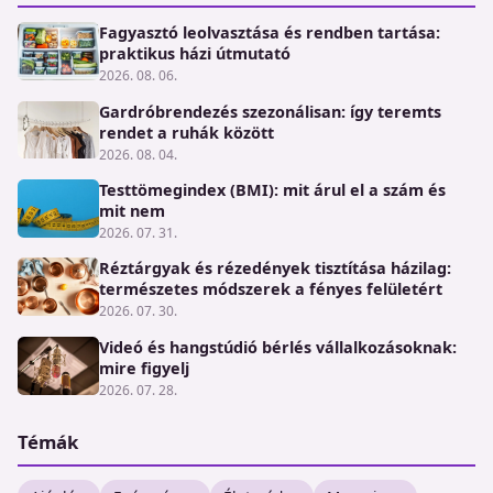
Fagyasztó leolvasztása és rendben tartása:
praktikus házi útmutató
2026. 08. 06.
Gardróbrendezés szezonálisan: így teremts
rendet a ruhák között
2026. 08. 04.
Testtömegindex (BMI): mit árul el a szám és
mit nem
2026. 07. 31.
Réztárgyak és rézedények tisztítása házilag:
természetes módszerek a fényes felületért
2026. 07. 30.
Videó és hangstúdió bérlés vállalkozásoknak:
mire figyelj
2026. 07. 28.
Témák