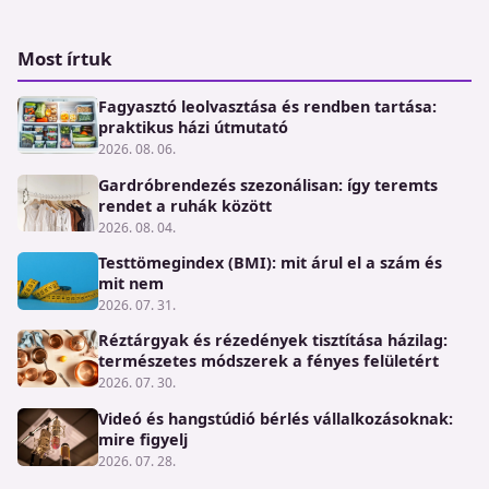
Most írtuk
Fagyasztó leolvasztása és rendben tartása:
praktikus házi útmutató
2026. 08. 06.
Gardróbrendezés szezonálisan: így teremts
rendet a ruhák között
2026. 08. 04.
Testtömegindex (BMI): mit árul el a szám és
mit nem
2026. 07. 31.
Réztárgyak és rézedények tisztítása házilag:
természetes módszerek a fényes felületért
2026. 07. 30.
Videó és hangstúdió bérlés vállalkozásoknak:
mire figyelj
2026. 07. 28.