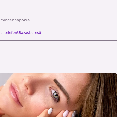
a mindennapokra
biltelefon
Utazás
Kereső