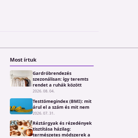
Most írtuk
Gardróbrendezés
szezonálisan: így teremts
rendet a ruhák között
2026. 08. 04.
Testtömegindex (BMI): mit
árul el a szám és mit nem
2026. 07. 31.
Réztárgyak és rézedények
tisztítása házilag:
természetes módszerek a