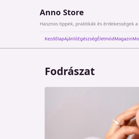
Anno Store
Hasznos tippek, praktikák és érdekességek 
Kezdőlap
Ajánló
Egészség
Életmód
Magazin
Mo
Fodrászat