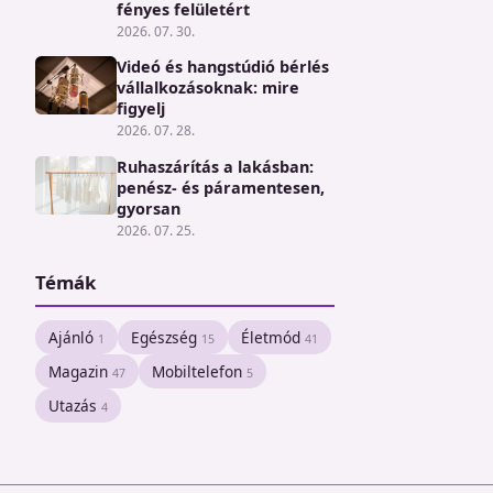
fényes felületért
2026. 07. 30.
Videó és hangstúdió bérlés
vállalkozásoknak: mire
figyelj
2026. 07. 28.
Ruhaszárítás a lakásban:
penész- és páramentesen,
gyorsan
2026. 07. 25.
Témák
Ajánló
Egészség
Életmód
1
15
41
Magazin
Mobiltelefon
47
5
Utazás
4