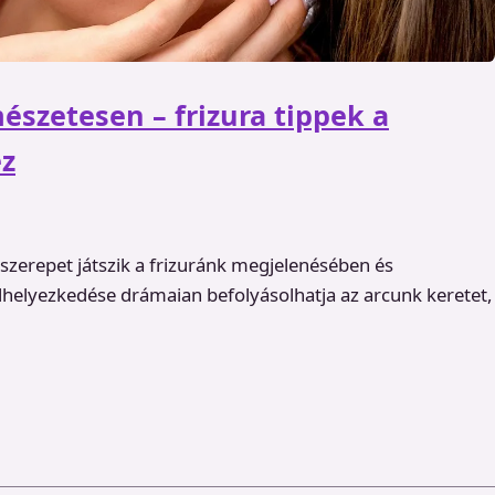
észetesen – frizura tippek a
ez
szerepet játszik a frizuránk megjelenésében és
lhelyezkedése drámaian befolyásolhatja az arcunk keretet,