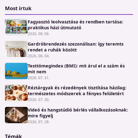
Most írtuk
Fagyasztó leolvasztása és rendben tartása:
praktikus házi útmutató
2026. 08. 06.
Gardróbrendezés szezonálisan: így teremts
rendet a ruhák között
2026. 08. 04.
Testtömegindex (BMI): mit árul el a szám és
mit nem
2026. 07. 31.
Réztárgyak és rézedények tisztítása házilag:
természetes módszerek a fényes felületért
2026. 07. 30.
Videó és hangstúdió bérlés vállalkozásoknak:
mire figyelj
2026. 07. 28.
Témák