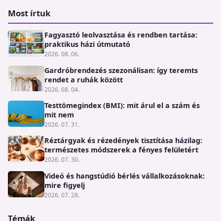
Most írtuk
Fagyasztó leolvasztása és rendben tartása:
praktikus házi útmutató
2026. 08. 06.
Gardróbrendezés szezonálisan: így teremts
rendet a ruhák között
2026. 08. 04.
Testtömegindex (BMI): mit árul el a szám és
mit nem
2026. 07. 31.
Réztárgyak és rézedények tisztítása házilag:
természetes módszerek a fényes felületért
2026. 07. 30.
Videó és hangstúdió bérlés vállalkozásoknak:
mire figyelj
2026. 07. 28.
Témák