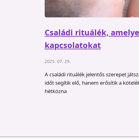
Családi rituálék, amelye
kapcsolatokat
2025. 07. 29.
A családi rituálék jelentős szerepet ját
időt segítik elő, hanem erősítik a köte
hétközna