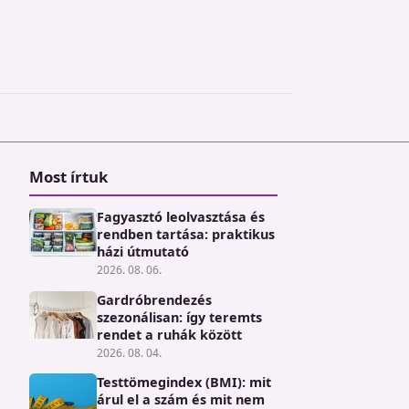
Most írtuk
Fagyasztó leolvasztása és
rendben tartása: praktikus
házi útmutató
2026. 08. 06.
Gardróbrendezés
szezonálisan: így teremts
rendet a ruhák között
2026. 08. 04.
Testtömegindex (BMI): mit
árul el a szám és mit nem