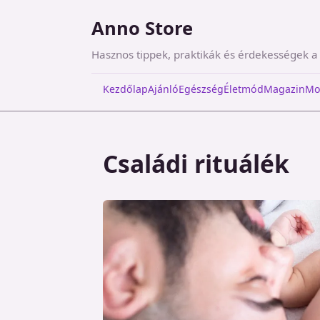
Anno Store
Hasznos tippek, praktikák és érdekességek 
Kezdőlap
Ajánló
Egészség
Életmód
Magazin
Mo
Családi rituálék