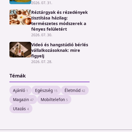
2026. 07. 31.
Réztárgyak és rézedények
tisztítása házilag:
természetes módszerek a
fényes felületért
2026. 07. 30.
Videó és hangstúdió bérlés
vállalkozásoknak: mire
figyelj
2026. 07. 28.
Témák
Ajánló
Egészség
Életmód
1
15
42
Magazin
Mobiltelefon
47
5
Utazás
4