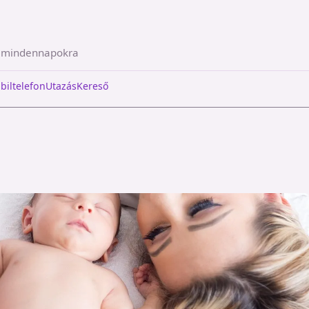
a mindennapokra
biltelefon
Utazás
Kereső