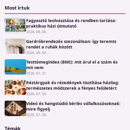
Most írtuk
Fagyasztó leolvasztása és rendben tartása:
praktikus házi útmutató
2026. 08. 06.
Gardróbrendezés szezonálisan: így teremts
rendet a ruhák között
2026. 08. 04.
Testtömegindex (BMI): mit árul el a szám és
mit nem
2026. 07. 31.
Réztárgyak és rézedények tisztítása házilag:
természetes módszerek a fényes felületért
2026. 07. 30.
Videó és hangstúdió bérlés vállalkozásoknak:
mire figyelj
2026. 07. 28.
Témák