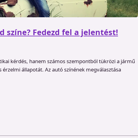
d színe? Fedezd fel a jelentést!
tikai kérdés, hanem számos szempontból tükrözi a jármű
s érzelmi állapotát. Az autó színének megválasztása