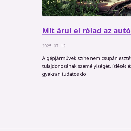
Mit árul el rólad az autó
2025. 07. 12.
A gépjárművek színe nem csupán eszté
tulajdonosának személyiségét, ízlését é
gyakran tudatos dö