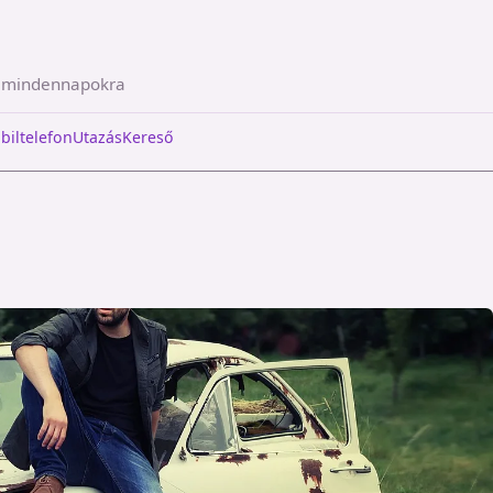
a mindennapokra
biltelefon
Utazás
Kereső