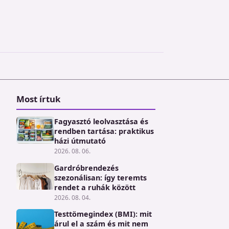
Most írtuk
Fagyasztó leolvasztása és
rendben tartása: praktikus
házi útmutató
2026. 08. 06.
Gardróbrendezés
szezonálisan: így teremts
rendet a ruhák között
2026. 08. 04.
Testtömegindex (BMI): mit
árul el a szám és mit nem