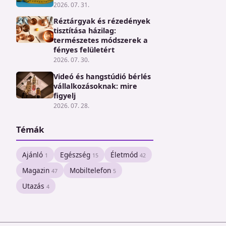
2026. 07. 31.
Réztárgyak és rézedények
tisztítása házilag:
természetes módszerek a
fényes felületért
2026. 07. 30.
Videó és hangstúdió bérlés
vállalkozásoknak: mire
figyelj
2026. 07. 28.
Témák
Ajánló
Egészség
Életmód
1
15
42
Magazin
Mobiltelefon
47
5
Utazás
4