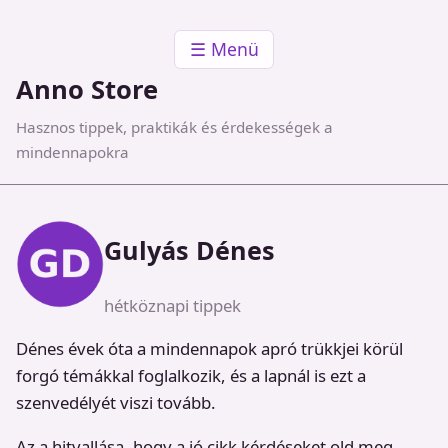
☰ Menü
Anno Store
Hasznos tippek, praktikák és érdekességek a
mindennapokra
Gulyás Dénes
hétköznapi tippek
Dénes évek óta a mindennapok apró trükkjei körül
forgó témákkal foglalkozik, és a lapnál is ezt a
szenvedélyét viszi tovább.
Az a hitvallása, hogy a jó cikk kérdéseket old meg,