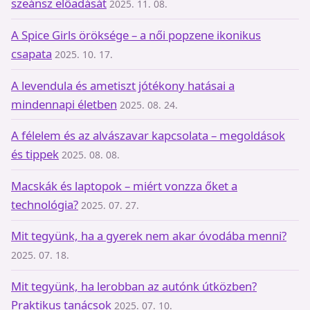
szeánsz előadását
2025. 11. 08.
A Spice Girls öröksége – a női popzene ikonikus
csapata
2025. 10. 17.
A levendula és ametiszt jótékony hatásai a
mindennapi életben
2025. 08. 24.
A félelem és az alvászavar kapcsolata – megoldások
és tippek
2025. 08. 08.
Macskák és laptopok – miért vonzza őket a
technológia?
2025. 07. 27.
Mit tegyünk, ha a gyerek nem akar óvodába menni?
2025. 07. 18.
Mit tegyünk, ha lerobban az autónk útközben?
Praktikus tanácsok
2025. 07. 10.