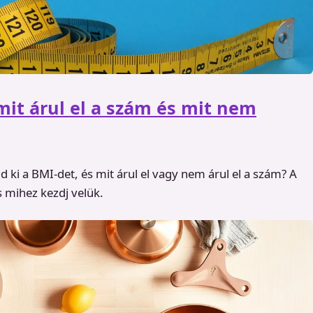
it árul el a szám és mit nem
ki a BMI-det, és mit árul el vagy nem árul el a szám? A
 mihez kezdj velük.