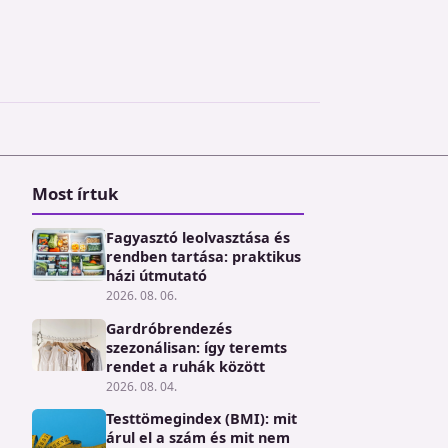
Most írtuk
Fagyasztó leolvasztása és
rendben tartása: praktikus
házi útmutató
2026. 08. 06.
Gardróbrendezés
szezonálisan: így teremts
rendet a ruhák között
2026. 08. 04.
Testtömegindex (BMI): mit
árul el a szám és mit nem