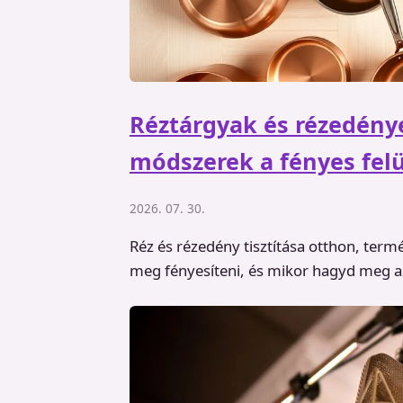
Réztárgyak és rézedénye
módszerek a fényes felü
2026. 07. 30.
Réz és rézedény tisztítása otthon, termé
meg fényesíteni, és mikor hagyd meg az