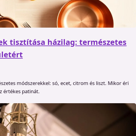
k tisztítása házilag: természetes
letért
szetes módszerekkel: só, ecet, citrom és liszt. Mikor éri
 értékes patinát.