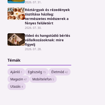
2026. 07. 31.
Réztárgyak és rézedények
tisztítása házilag:
természetes módszerek a
fényes felületért
2026. 07. 30.
Videó és hangstúdió bérlés
vállalkozásoknak: mire
figyelj
2026. 07. 28.
Témák
Ajánló
Egészség
Életmód
1
15
42
Magazin
Mobiltelefon
47
5
Utazás
4