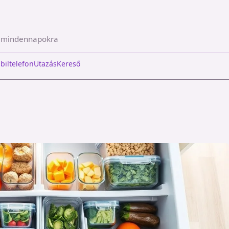
a mindennapokra
biltelefon
Utazás
Kereső