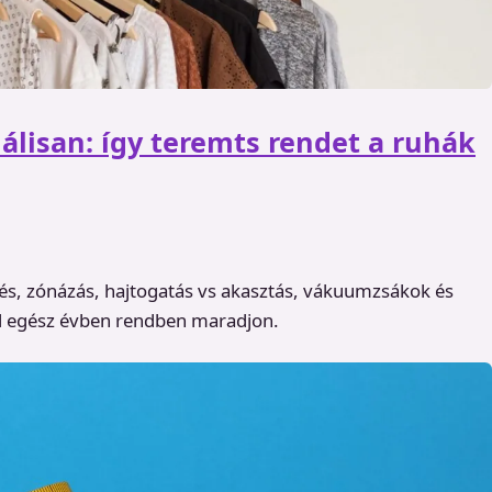
lisan: így teremts rendet a ruhák
és, zónázás, hajtogatás vs akasztás, vákuumzsákok és
d egész évben rendben maradjon.