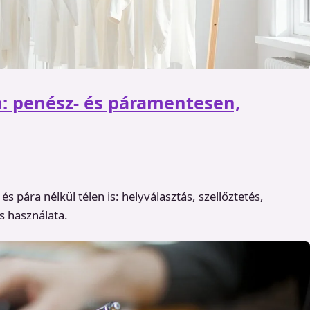
n: penész- és páramentesen,
s pára nélkül télen is: helyválasztás, szellőztetés,
os használata.