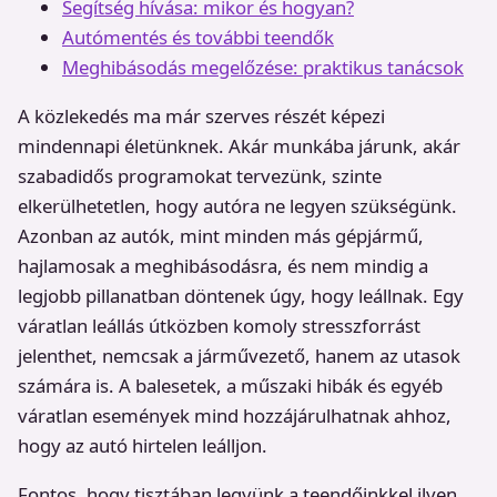
Segítség hívása: mikor és hogyan?
Autómentés és további teendők
Meghibásodás megelőzése: praktikus tanácsok
A közlekedés ma már szerves részét képezi
mindennapi életünknek. Akár munkába járunk, akár
szabadidős programokat tervezünk, szinte
elkerülhetetlen, hogy autóra ne legyen szükségünk.
Azonban az autók, mint minden más gépjármű,
hajlamosak a meghibásodásra, és nem mindig a
legjobb pillanatban döntenek úgy, hogy leállnak. Egy
váratlan leállás útközben komoly stresszforrást
jelenthet, nemcsak a járművezető, hanem az utasok
számára is. A balesetek, a műszaki hibák és egyéb
váratlan események mind hozzájárulhatnak ahhoz,
hogy az autó hirtelen leálljon.
Fontos, hogy tisztában legyünk a teendőinkkel ilyen