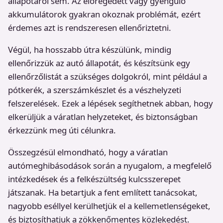
állapotáról sem. Az elöregedett vagy gyengülő
akkumulátorok gyakran okoznak problémát, ezért
érdemes azt is rendszeresen ellenőriztetni.
Végül, ha hosszabb útra készülünk, mindig
ellenőrizzük az autó állapotát, és készítsünk egy
ellenőrzőlistát a szükséges dolgokról, mint például a
pótkerék, a szerszámkészlet és a vészhelyzeti
felszerelések. Ezek a lépések segíthetnek abban, hogy
elkerüljük a váratlan helyzeteket, és biztonságban
érkezzünk meg úti célunkra.
Összegzésül elmondható, hogy a váratlan
autómeghibásodások során a nyugalom, a megfelelő
intézkedések és a felkészültség kulcsszerepet
játszanak. Ha betartjuk a fent említett tanácsokat,
nagyobb eséllyel kerülhetjük el a kellemetlenségeket,
és biztosíthatjuk a zökkenőmentes közlekedést.