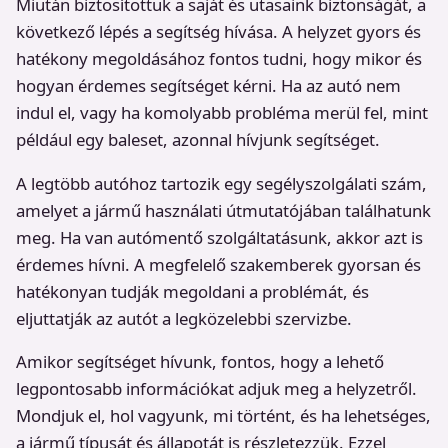
Miután biztosítottuk a saját és utasaink biztonságát, a
következő lépés a segítség hívása. A helyzet gyors és
hatékony megoldásához fontos tudni, hogy mikor és
hogyan érdemes segítséget kérni. Ha az autó nem
indul el, vagy ha komolyabb probléma merül fel, mint
például egy baleset, azonnal hívjunk segítséget.
A legtöbb autóhoz tartozik egy segélyszolgálati szám,
amelyet a jármű használati útmutatójában találhatunk
meg. Ha van autómentő szolgáltatásunk, akkor azt is
érdemes hívni. A megfelelő szakemberek gyorsan és
hatékonyan tudják megoldani a problémát, és
eljuttatják az autót a legközelebbi szervizbe.
Amikor segítséget hívunk, fontos, hogy a lehető
legpontosabb információkat adjuk meg a helyzetről.
Mondjuk el, hol vagyunk, mi történt, és ha lehetséges,
a jármű típusát és állapotát is részletezzük. Ezzel