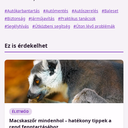
#Autókarbantartás
#Autómentés
#Autószerelés
#Baleset
#Biztonság
#Járműjavítás
#Praktikus tanácsok
#Segélyhívás
#Útközbeni segítség
#Úton lévő problémák
Ez is érdekelhet
ÉLETMÓD
Macskaszőr mindenhol – hatékony tippek a
rend fenntartásához