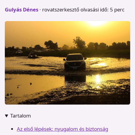
Gulyás Dénes
· rovatszerkesztő
olvasási idő: 5 perc
Tartalom
Az első lépések: nyugalom és biztonság