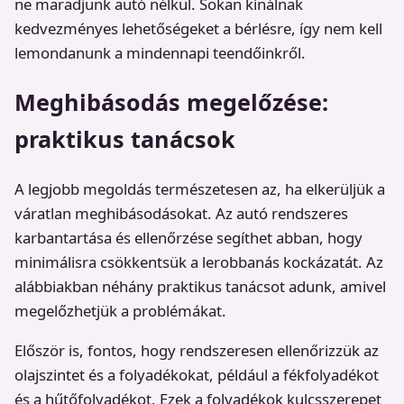
ne maradjunk autó nélkül. Sokan kínálnak
kedvezményes lehetőségeket a bérlésre, így nem kell
lemondanunk a mindennapi teendőinkről.
Meghibásodás megelőzése:
praktikus tanácsok
A legjobb megoldás természetesen az, ha elkerüljük a
váratlan meghibásodásokat. Az autó rendszeres
karbantartása és ellenőrzése segíthet abban, hogy
minimálisra csökkentsük a lerobbanás kockázatát. Az
alábbiakban néhány praktikus tanácsot adunk, amivel
megelőzhetjük a problémákat.
Először is, fontos, hogy rendszeresen ellenőrizzük az
olajszintet és a folyadékokat, például a fékfolyadékot
és a hűtőfolyadékot. Ezek a folyadékok kulcsszerepet