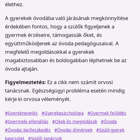
élethez.
A gyerekek óvodába való járásának megkönnyítése
érdekében fontos, hogy a szülők figyeljenek a
gyermek érzéseire, támogassák őket, és
együttműködjenek az óvoda pedagógusaival. A
megfelelő megoldásokkal a gyerekek
magabiztosabban és boldogabban léphetnek be az
óvoda ajtaján.
Figyelmeztetés:
Ez a cikk nem számít orvosi
tanácsnak. Egészségügyi probléma esetén mindig
kérje ki orvosa véleményét.
#Gyereknevelés
#Gyerekpszichológia
#Gyermek fejlődés
#Gyermeki ellenállás
#Okok és megoldások
#Óvoda
#Óvodai beilleszkedés
#Óvodai élmények
#Szülő-gyerek
kapcsolat
#Szülői tanácsok