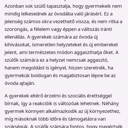
Azonban sok szülő tapasztalja, hogy gyermekeik nem
mindig lelkesednek az óvodába való járásért. Ez a
jelenség számos okra vezethető vissza, és nem ritka a
szorongás, a félelem vagy éppen a változás iránti
ellenállás. A gyerekek számára az óvoda új
kihívásokat, ismeretlen helyzeteket és új embereket
jelent, ami természetes módon aggaszthatja őket. A
szülők számára ez a helyzet nemcsak aggasztó,
hanem megoldást is igényel, hiszen szeretnék, ha
gyermekük boldogan és magabiztosan lépne be az
óvoda ajtaján.
A gyerekek eltérő érzelmi és szociális érettséggel
bírnak, így a reakcióik is változóak lehetnek. Néhány
gyermek könnyen alkalmazkodik az új környezethez,
míg másoknak több időre és támogatásra van
szükségük. A szülők számára fontos, hogy megértsék