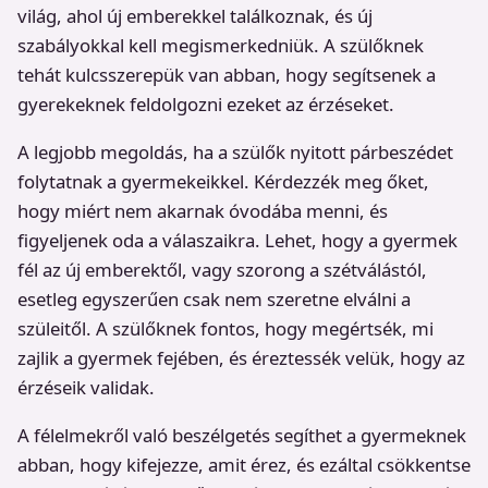
világ, ahol új emberekkel találkoznak, és új
szabályokkal kell megismerkedniük. A szülőknek
tehát kulcsszerepük van abban, hogy segítsenek a
gyerekeknek feldolgozni ezeket az érzéseket.
A legjobb megoldás, ha a szülők nyitott párbeszédet
folytatnak a gyermekeikkel. Kérdezzék meg őket,
hogy miért nem akarnak óvodába menni, és
figyeljenek oda a válaszaikra. Lehet, hogy a gyermek
fél az új emberektől, vagy szorong a szétválástól,
esetleg egyszerűen csak nem szeretne elválni a
szüleitől. A szülőknek fontos, hogy megértsék, mi
zajlik a gyermek fejében, és éreztessék velük, hogy az
érzéseik validak.
A félelmekről való beszélgetés segíthet a gyermeknek
abban, hogy kifejezze, amit érez, és ezáltal csökkentse