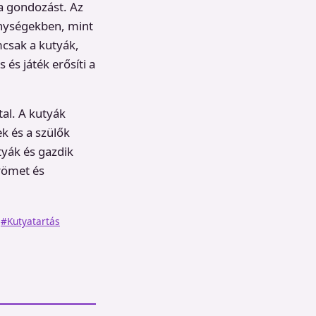
 a gondozást. Az
enységekben, mint
mcsak a kutyák,
és játék erősíti a
tal. A kutyák
k és a szülők
tyák és gazdik
örömet és
#Kutyatartás