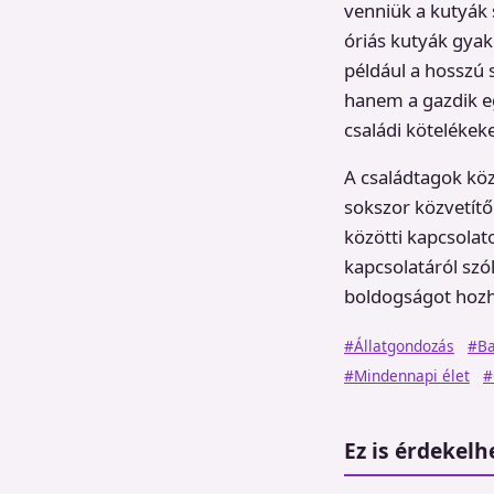
venniük a kutyák 
óriás kutyák gyak
például a hosszú 
hanem a gazdik eg
családi kötelékeke
A családtagok köz
sokszor közvetítő
közötti kapcsolat
kapcsolatáról szó
boldogságot hozh
#Állatgondozás
#Ba
#Mindennapi élet
#
Ez is érdekelh