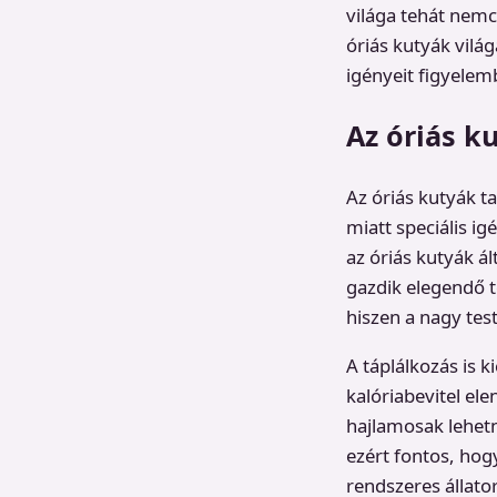
világa tehát nemc
óriás kutyák világ
igényeit figyelem
Az óriás k
Az óriás kutyák t
miatt speciális i
az óriás kutyák ál
gazdik elegendő t
hiszen a nagy tes
A táplálkozás is 
kalóriabevitel el
hajlamosak lehet
ezért fontos, hogy
rendszeres állato