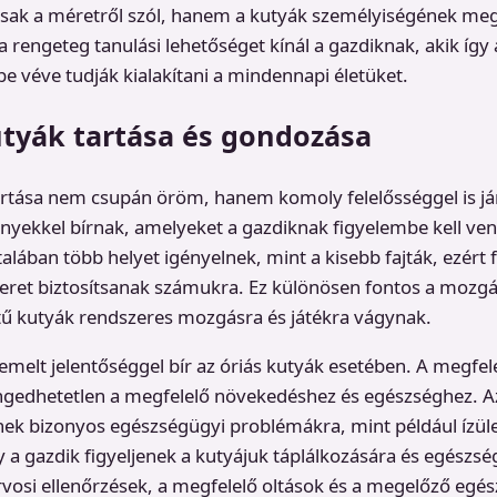
sak a méretről szól, hanem a kutyák személyiségének megé
a rengeteg tanulási lehetőséget kínál a gazdiknak, akik így
be véve tudják kialakítani a mindennapi életüket.
utyák tartása és gondozása
artása nem csupán öröm, hanem komoly felelősséggel is já
gényekkel bírnak, amelyeket a gazdiknak figyelembe kell venn
talában több helyet igényelnek, mint a kisebb fajták, ezért
eret biztosítsanak számukra. Ez különösen fontos a mozgá
tű kutyák rendszeres mozgásra és játékra vágynak.
kiemelt jelentőséggel bír az óriás kutyák esetében. A megfel
engedhetetlen a megfelelő növekedéshez és egészséghez. A
nek bizonyos egészségügyi problémákra, mint például ízül
 a gazdik figyeljenek a kutyájuk táplálkozására és egészség
rvosi ellenőrzések, a megfelelő oltások és a megelőző egé