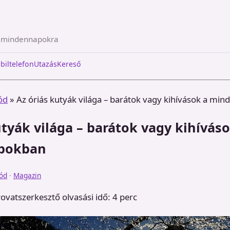
a mindennapokra
biltelefon
Utazás
Kereső
ód
»
Az óriás kutyák világa – barátok vagy kihívások a mi
utyák világa – barátok vagy kihíváso
pokban
ód
·
Magazin
rovatszerkesztő
olvasási idő: 4 perc