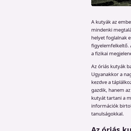
A kutyák az ember
mindenki megtalál
helyet foglalnak 
figyelemfelkeltő.
a fizikai megjele
Az óriás kutyák 
Ugyanakkor a nag
kezdve a táplálko
gazdik, hanem az e
kutyát tartani a 
információk birto
tanulságokkal.
Az óriás k