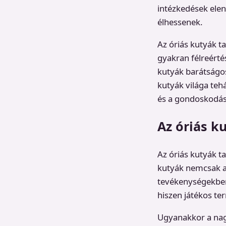
intézkedések elen
élhessenek.
Az óriás kutyák t
gyakran félreérté
kutyák barátságos
kutyák világa teh
és a gondoskodásr
Az óriás k
Az óriás kutyák t
kutyák nemcsak a 
tevékenységekben
hiszen játékos te
Ugyanakkor a nagy