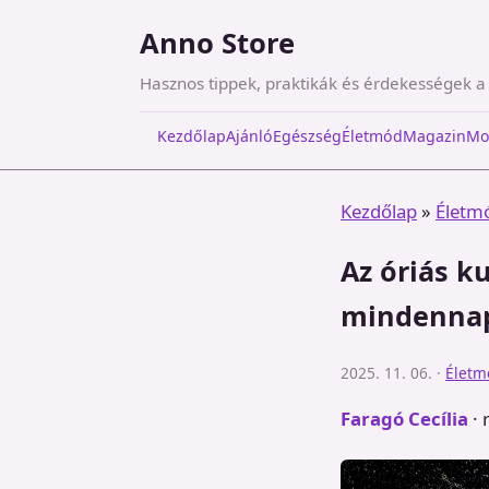
Anno Store
Hasznos tippek, praktikák és érdekességek 
Kezdőlap
Ajánló
Egészség
Életmód
Magazin
Mo
Kezdőlap
»
Életm
Az óriás k
mindenna
2025. 11. 06. ·
Életm
Faragó Cecília
· 