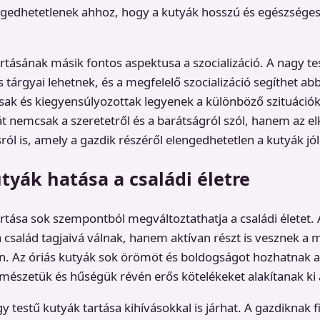
gedhetetlenek ahhoz, hogy a kutyák hosszú és egészséges 
artásának másik fontos aspektusa a szocializáció. A nagy t
s tárgyai lehetnek, és a megfelelő szocializáció segíthet ab
ak és kiegyensúlyozottak legyenek a különböző szituációk
át nemcsak a szeretetről és a barátságról szól, hanem az el
ól is, amely a gazdik részéről elengedhetetlen a kutyák jó
utyák hatása a családi életre
artása sok szempontból megváltoztathatja a családi életet. 
család tagjaivá válnak, hanem aktívan részt is vesznek a
. Az óriás kutyák sok örömöt és boldogságot hozhatnak a 
rmészetük és hűségük révén erős kötelékeket alakítanak ki 
 testű kutyák tartása kihívásokkal is járhat. A gazdiknak f