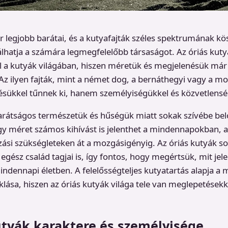
 legjobb barátai, és a kutyafajták széles spektrumának k
hatja a számára legmegfelelőbb társaságot. Az óriás kuty
el a kutyák világában, hiszen méretük és megjelenésük má
 Az ilyen fajták, mint a német dog, a bernáthegyi vagy a 
nésükkel tűnnek ki, hanem személyiségükkel és közvetlensé
barátságos természetük és hűségük miatt sokak szívébe be
y méret számos kihívást is jelenthet a mindennapokban, a
zási szükségleteken át a mozgásigényig. Az óriás kutyák 
gész család tagjai is, így fontos, hogy megértsük, mit jele
mindennapi életben. A felelősségteljes kutyatartás alapja a 
klása, hiszen az óriás kutyák világa tele van meglepetésekk
utyák karaktere és személyisége