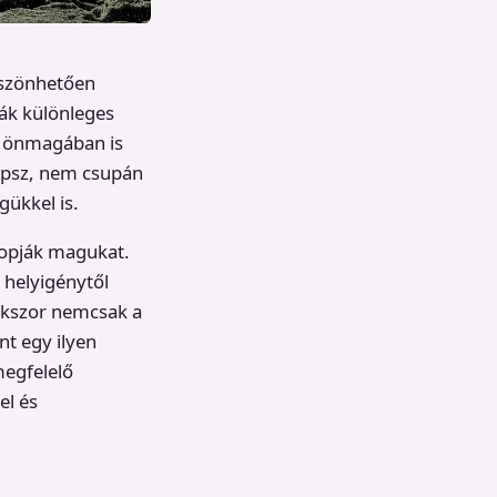
öszönhetően
ák különleges
r önmagában is
mopsz, nem csupán
gükkel is.
lopják magukat.
 helyigénytől
sokszor nemcsak a
nt egy ilyen
megfelelő
el és