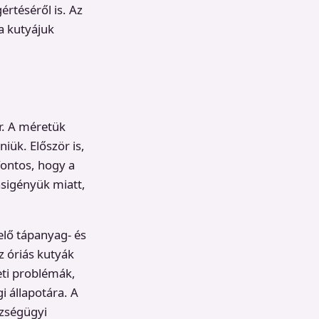
rtéséről is. Az
 a kutyájuk
r. A méretük
iük. Először is,
 fontos, hogy a
sigényük miatt,
elő tápanyag- és
z óriás kutyák
eti problémák,
i állapotára. A
szségügyi