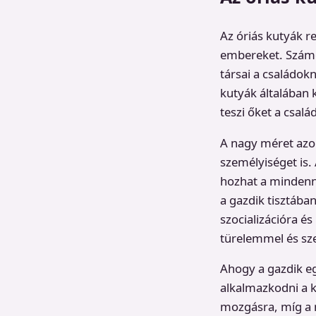
Az óriás kutyák r
embereket. Számo
társai a családok
kutyák általában 
teszi őket a csal
A nagy méret azo
személyiséget is.
hozhat a mindenn
a gazdik tisztába
szocializációra és
türelemmel és sze
Ahogy a gazdik e
alkalmazkodni a k
mozgásra, míg a 