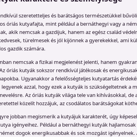
endkívül szeretetteljes és barátságos természetükkel bűvöli
s óriás kutyafajta, mint például a bernáthegyi vagy a né
nak, akik nemcsak a gazdijuk, hanem az egész család védelm
kedvesek, türelmesek és jól kijönnek a gyerekekkel, ami 
ádos gazdik számára.
nban nemcsak a fizikai megjelenést jelenti, hanem gyakr
 Az óriás kutyák sokszor rendkívül játékosak és energikus
apokba. Ugyanakkor a felelősségteljes kutyatartás érdeké
n legyenek azzal, hogy ezek a kutyák is szükségeltetnek a 
 nevelésre. Az óriás kutyák világa tele van kihívásokkal, de a
retettel közelít hozzájuk, az csodálatos barátságokat köthe
gyre jobban megismerik a kutyájuk karakterét, úgy képese
utya igényeihez. Például a bernáthegyi kutyák hajlamosak 
német dogok energikusabbak és sok mozgást igényelnek. A