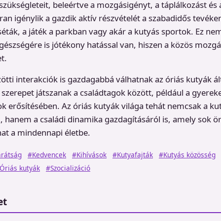
szükségleteit, beleértve a mozgásigényt, a táplálkozást és
ran igénylik a gazdik aktív részvételét a szabadidős tevék
séták, a játék a parkban vagy akár a kutyás sportok. Ez ne
észségére is jótékony hatással van, hiszen a közös mozgás 
t.
ötti interakciók is gazdagabbá válhatnak az óriás kutyák ál
 szerepet játszanak a családtagok között, például a gyereke
ok erősítésében. Az óriás kutyák világa tehát nemcsak a ku
l, hanem a családi dinamika gazdagításáról is, amely sok 
at a mindennapi életbe.
rátság
#Kedvencek
#Kihívások
#Kutyafajták
#Kutyás közösség
Óriás kutyák
#Szocializáció
et