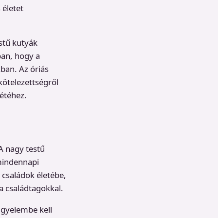
életet
estű kutyák
ban, hogy a
ban. Az óriás
kötelezettségről
létéhez.
A nagy testű
 mindennapi
családok életébe,
a családtagokkal.
igyelembe kell