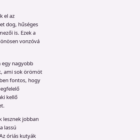
k el az
met dog, hűséges
ezői is. Ezek a
különösen vonzóvá
an egy nagyobb
ak, ami sok örömöt
ben fontos, hogy
megfelelő
ki kellő
t.
k lesznek jobban
a lassú
z óriás kutyák