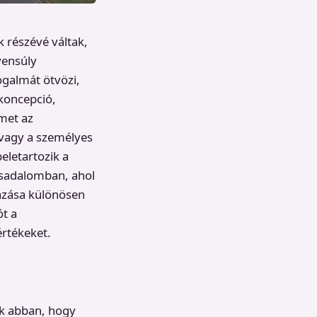
 részévé váltak,
yensúly
fogalmát ötvözi,
koncepció,
lmet az
 vagy a személyes
eletartozik a
ársadalomban, ahol
azása különösen
ót a
rtékeket.
ik abban, hogy