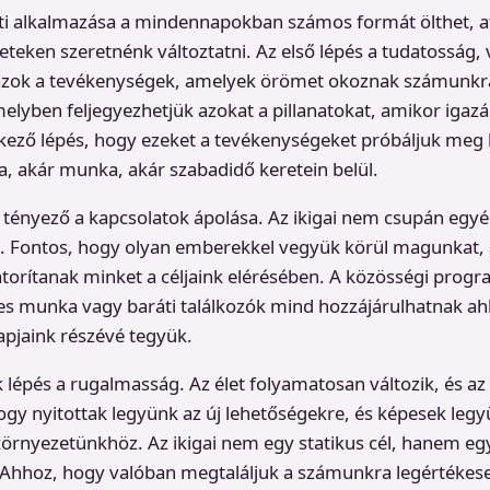
ati alkalmazása a mindennapokban számos formát ölthet, a
eteken szeretnénk változtatni. Az első lépés a tudatosság, 
 azok a tevékenységek, amelyek örömet okoznak számunk
melyben feljegyezhetjük azokat a pillanatokat, amikor iga
kező lépés, hogy ezeket a tevékenységeket próbáljuk meg 
, akár munka, akár szabadidő keretein belül.
 tényező a kapcsolatok ápolása. Az ikigai nem csupán egy
s. Fontos, hogy olyan emberekkel vegyük körül magunkat, a
torítanak minket a céljaink elérésében. A közösségi prog
es munka vagy baráti találkozók mind hozzájárulhatnak ah
apjaink részévé tegyük.
lépés a rugalmasság. Az élet folyamatosan változik, és az i
ogy nyitottak legyünk az új lehetőségekre, és képesek leg
környezetünkhöz. Az ikigai nem egy statikus cél, hanem e
. Ahhoz, hogy valóban megtaláljuk a számunkra legértékes