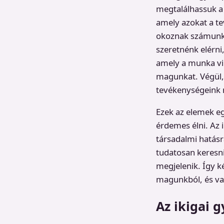
megtalálhassuk a 
amely azokat a t
okoznak számunkr
szeretnénk elérni
amely a munka vil
magunkat. Végül, 
tevékenységeink 
Ezek az elemek eg
érdemes élni. Az 
társadalmi hatásr
tudatosan keresn
megjelenik. Így k
magunkból, és va
Az ikigai 