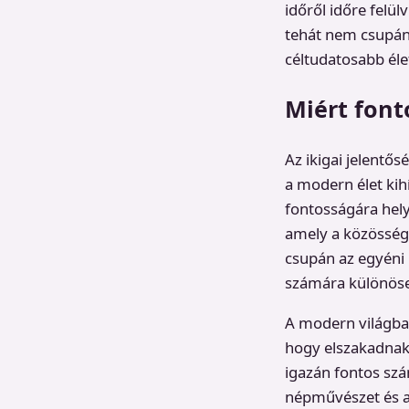
időről időre felül
tehát nem csupán
céltudatosabb éle
Miért font
Az ikigai jelentő
a modern élet kih
fontosságára hely
amely a közösségi
csupán az egyéni
számára különöse
A modern világban
hogy elszakadnak 
igazán fontos sz
népművészet és a