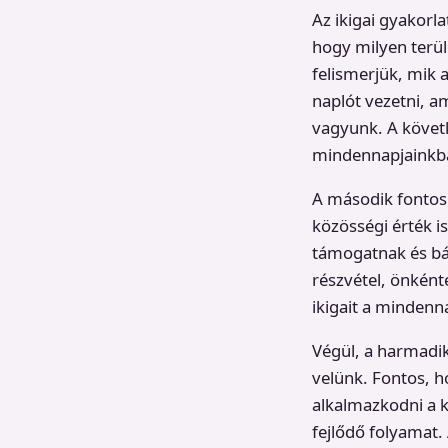
Az ikigai gyakorl
hogy milyen terül
felismerjük, mik
naplót vezetni, a
vagyunk. A követ
mindennapjainkba
A második fontos
közösségi érték i
támogatnak és bá
részvétel, önként
ikigait a mindenn
Végül, a harmadik 
velünk. Fontos, h
alkalmazkodni a 
fejlődő folyamat