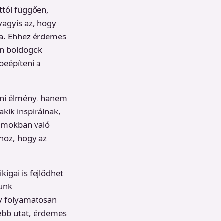
ttól függően,
vagyis az, hogy
ra. Ehhez érdemes
zán boldogok
beépíteni a
éni élmény, hanem
kik inspirálnak,
ramokban való
hoz, hogy az
kigai is fejlődhet
yünk
gy folyamatosan
ebb utat, érdemes