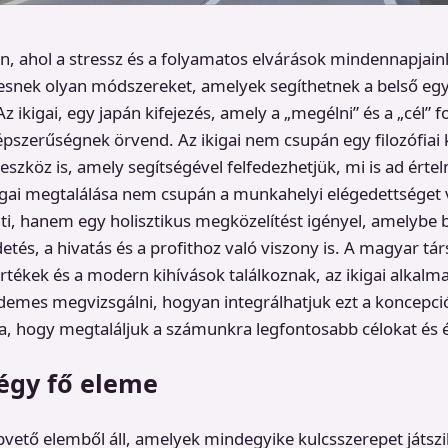
, ahol a stressz és a folyamatos elvárások mindennapjaink
esnek olyan módszereket, amelyek segíthetnek a belső eg
 ikigai, egy japán kifejezés, amely a „megélni” és a „cél” 
szerűségnek örvend. Az ikigai nem csupán egy filozófiai 
szköz is, amely segítségével felfedezhetjük, mi is ad érte
kigai megtalálása nem csupán a munkahelyi elégedettséget
ti, hanem egy holisztikus megközelítést igényel, amelybe b
detés, a hivatás és a profithoz való viszony is. A magyar t
ékek és a modern kihívások találkoznak, az ikigai alkalm
rdemes megvizsgálni, hogyan integrálhatjuk ezt a koncepci
, hogy megtaláljuk a számunkra legfontosabb célokat és é
négy fő eleme
apvető elemből áll, amelyek mindegyike kulcsszerepet játsz