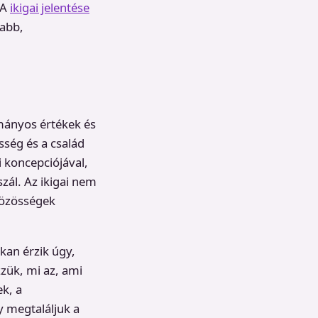
 A
ikigai jelentése
abb,
mányos értékek és
ség és a család
i koncepciójával,
zál. Az ikigai nem
közösségek
kan érzik úgy,
zzük, mi az, ami
k, a
 megtaláljuk a