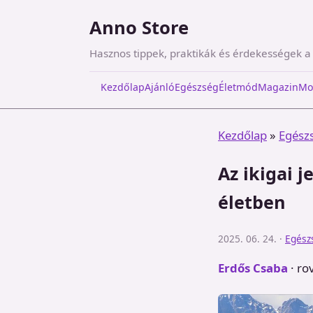
Anno Store
Hasznos tippek, praktikák és érdekességek 
Kezdőlap
Ajánló
Egészség
Életmód
Magazin
Mo
Kezdőlap
»
Egész
Az ikigai 
életben
2025. 06. 24. ·
Egész
Erdős Csaba
· ro