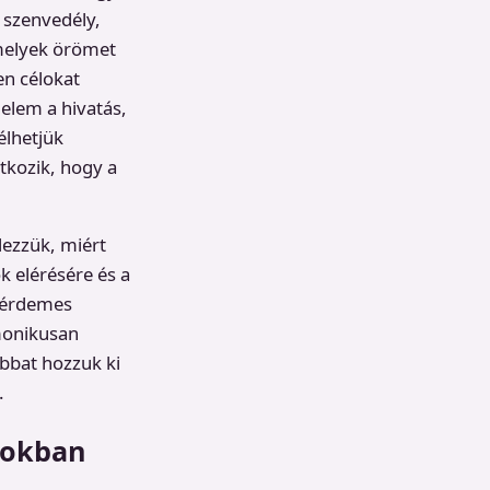
 szenvedély,
melyek örömet
en célokat
elem a hivatás,
élhetjük
tkozik, hogy a
dezzük, miért
k elérésére és a
n érdemes
monikusan
bbat hozzuk ki
.
pokban