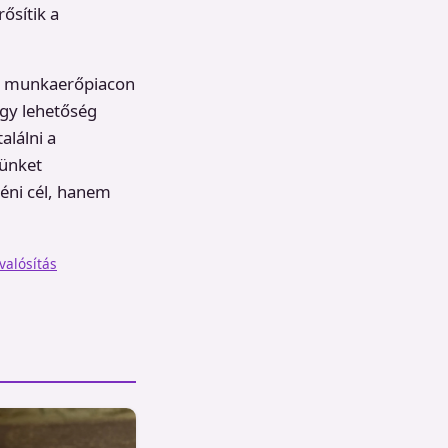
ősítik a
yar munkaerőpiacon
gy lehetőség
lálni a
tünket
yéni cél, hanem
alósítás