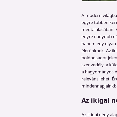
A modern világban
egyre többen ker
megtalálásában. Az
egyre nagyobb nép
hanem egy olyan e
életünknek. Az i
boldogságot jelen
szenvedély, a kül
a hagyományos ért
releváns lehet. É
mindennapjainkba
Az ikigai 
Az ikigai négy al