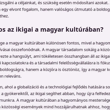
vizsgálni a céljainkat, és szükség esetén módosítani azokat.
 egy elvont fogalom, hanem valóságos útmutató a boldog
thez.
os az ikigai a magyar kultúrában?
sége a magyar kultúrában különösen fontos, mivel a hagyo
ívásai összefonódnak. A magyar társadalom sokáig a közös
ezte a hangsúlyt, ami tökéletesen összhangban áll az ikiga
 kapcsolatokra és a társadalmi felelősségvállalásra is fókus
 boldogságra, hanem a közjóra is ösztönöz, így a magyar 
n releváns.
, ahol a globalizáció és a technológiai fejlődés hatására so
a gyökereiktől, az ikigai segíthet abban, hogy újra felfede
ámunkra. A magyar kultúrában a hagyományos mestersége
 közösségi események mind hozzájárulhatnak ahhoz, hogy