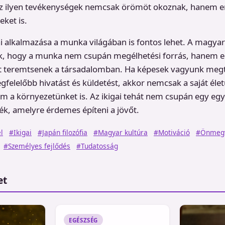
 Az ilyen tevékenységek nemcsak örömöt okoznak, hanem er
eket is.
gai alkalmazása a munka világában is fontos lehet. A mag
ák, hogy a munka nem csupán megélhetési forrás, hanem e
et teremtsenek a társadalomban. Ha képesek vagyunk megta
elelőbb hivatást és küldetést, akkor nemcsak a saját éle
m a környezetünket is. Az ikigai tehát nem csupán egy eg
ék, amelyre érdemes építeni a jövőt.
l
#Ikigai
#Japán filozófia
#Magyar kultúra
#Motiváció
#Önmegv
#Személyes fejlődés
#Tudatosság
et
EGÉSZSÉG