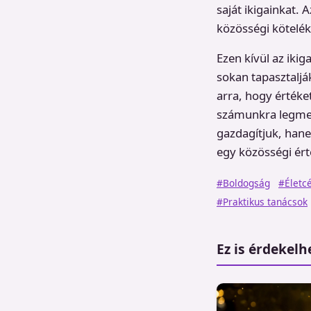
saját ikigainkat.
közösségi kötelék
Ezen kívül az iki
sokan tapasztalj
arra, hogy érték
számunkra legmegf
gazdagítjuk, hane
egy közösségi ért
#Boldogság
#Életcé
#Praktikus tanácsok
Ez is érdekelh