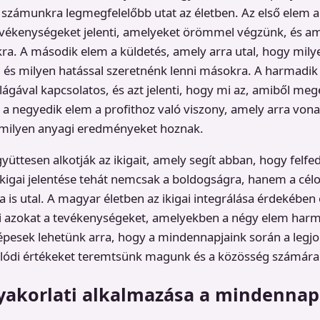
számunkra legmegfelelőbb utat az életben. Az első elem a
evékenységeket jelenti, amelyeket örömmel végzünk, és a
a. A második elem a küldetés, amely arra utal, hogy mily
, és milyen hatással szeretnénk lenni másokra. A harmadik 
ágával kapcsolatos, és azt jelenti, hogy mi az, amiből meg
a negyedik elem a profithoz való viszony, amely arra vona
milyen anyagi eredményeket hoznak.
yüttesen alkotják az ikigait, amely segít abban, hogy felfe
ikigai jelentése tehát nemcsak a boldogságra, hanem a célo
a is utal. A magyar életben az ikigai integrálása érdekébe
i azokat a tevékenységeket, amelyekben a négy elem har
épesek lehetünk arra, hogy a mindennapjaink során a legjo
lódi értékeket teremtsünk magunk és a közösség számára
gyakorlati alkalmazása a mindenna