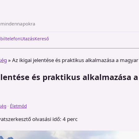
a mindennapokra
biltelefon
Utazás
Kereső
ség
»
Az ikigai jelentése és praktikus alkalmazása a magyar
jelentése és praktikus alkalmazása 
ség
·
Életmód
vatszerkesztő
olvasási idő: 4 perc