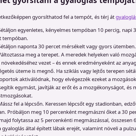
vetkezőképpen gyorsíthatod fel a tempót, és térj át
gyaloglá
Sétáljon egyenletes, kényelmes tempóban 10 percig, napi 3
nt tempóban.
Sétáljon naponta 30 percet mérsékelt vagy gyors ütemben.
 Változtassa meg a terepet. A meredek helyeken való mozg
ó növekedéséhez vezet – és ennek eredményeként az anyag
égetés üteme is megnő. Ha sziklás vagy lejtős terepen sétá
oportok aktiválódnak, hogy elvégezzék ezeket a mozgások
egítik egymást, javítják az erőt és a mozgékonyságot, és 
estmozgásokat.
Mássz fel a lépcsőn. Keressen lépcsőt egy stadionban, ed
an. Próbáljon meg 10 percenként megmászni őket a 30 per
majd folytassa az 5 percenkénti megmászással, összesen 6
a gyaloglás által épített lábak erejét, valamint növeli a pu