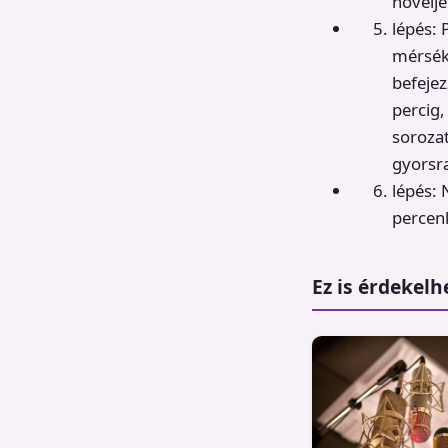
növelje
lépés: 
mérséke
befejez
percig,
sorozat
gyorsra
lépés: 
percenk
Ez is érdekelh