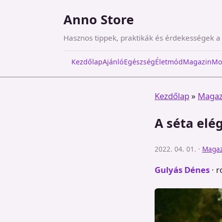
Anno Store
Hasznos tippek, praktikák és érdekességek 
Kezdőlap
Ajánló
Egészség
Életmód
Magazin
Mo
Kezdőlap
»
Magaz
A séta elé
2022. 04. 01. ·
Magaz
Gulyás Dénes
· r