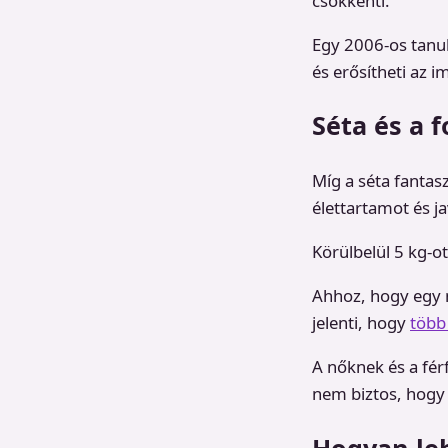
csökkenti.
Egy 2006-os tanul
és erősítheti az 
Séta és a 
Míg a séta fantas
élettartamot és j
Körülbelül 5 kg-ot
Ahhoz, hogy egy n
jelenti, hogy
több 
A nőknek és a férf
nem biztos, hogy 
Hogyan leh