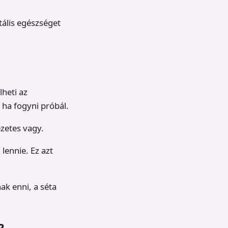
tális egészséget
lheti az
 ha fogyni próbál.
ezetes vagy.
lennie. Ez azt
ak enni, a séta
?