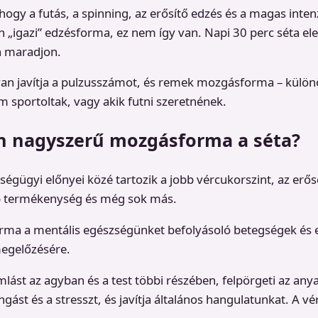
hogy a futás, a spinning, az erősítő edzés és a magas inte
n „igazi” edzésforma, ez nem így van. Napi 30 perc séta e
n maradjon.
n javítja a pulzusszámot, és remek mozgásforma – külön
 sportoltak, vagy akik futni szeretnének.
an nagyszerű mozgásforma a séta?
ségügyi előnyei közé tartozik a jobb vércukorszint, az erős
bb termékenység és még sok más.
a a mentális egészségünket befolyásoló betegségek és 
egelőzésére.
mlást az agyban és a test többi részében, felpörgeti az any
gást és a stresszt, és javítja általános hangulatunkat. A v