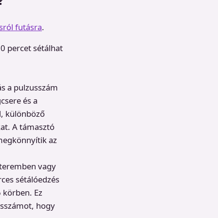
sról futásra
.
0 percet sétálhat
ás a pulzusszám
csere és a
l, különböző
at. A támasztó
megkönnyítik az
zőteremben vagy
ces sétálóedzés
 körben. Ez
lzusszámot, hogy