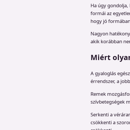
Ha úgy gondolja, 
formái az egyetle
hogy jó formába
Nagyon hatékonya
akik korábban nem
Miért oly
A gyaloglás egész
érrendszer, a jo
Remek mozgásform
szívbetegségek m
Serkenti a vérára
csökkenti a szoron