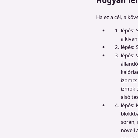
Ha ez a cél, a kö
lépés: 
a kívá
lépés: 
lépés:
álland
kalória
izomcs
izmok s
alsó t
lépés: 
blokkb
során, 
növeli 