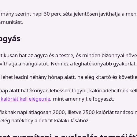
mány szerint napi 30 perc séta jelentősen javíthatja a men
immunitást.
fogyás
ztikusan hat az agyra és a testre, és minden bizonnyal növe
avíthatja a hangulatot. Nem ez a leghatékonyabb gyakorlat,
 lehet leadni néhány hónap alatt, ha elég kitartó és követk
ap alatt hatékonyan lehessen fogyni, kalóriadeficitnek kell 
kalóriát kell elégetnie
, mint amennyit elfogyaszt.
iaknak napi átlagosan 2000, illetve 2500 kalóriát tanácsoln
elég hatékony a deficit kialakulásához.
et gyorsítani a gyaloglás tempóját