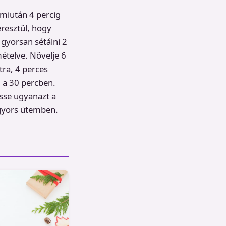
 miután 4 percig
resztül, hogy
gyorsan sétálni 2
mételve. Növelje 6
tra, 4 perces
 a 30 percben.
esse ugyanazt a
 gyors ütemben.