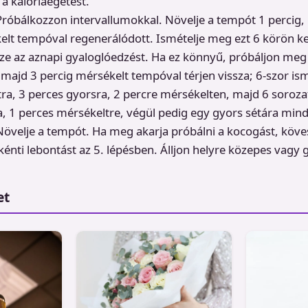
 a kalóriaégetést.
Próbálkozzon intervallumokkal. Növelje a tempót 1 percig,
lt tempóval regenerálódott. Ismételje meg ezt 6 körön ke
ze az aznapi gyaloglóedzést. Ha ez könnyű, próbáljon meg 
 majd 3 percig mérsékelt tempóval térjen vissza; 6-szor is
ra, 3 perces gyorsra, 2 percre mérsékelten, majd 6 soroza
, 1 perces mérsékeltre, végül pedig egy gyors sétára mind
Növelje a tempót. Ha meg akarja próbálni a kocogást, köv
énti lebontást az 5. lépésben. Álljon helyre közepes vagy
et