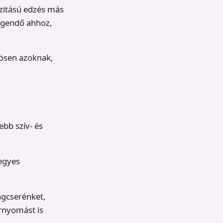
nzitású edzés más
legendő ahhoz,
ösen azoknak,
ebb szív- és
egyes
agcserénket,
érnyomást is