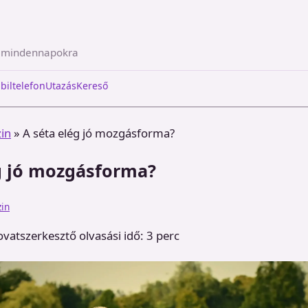
a mindennapokra
biltelefon
Utazás
Kereső
in
»
A séta elég jó mozgásforma?
g jó mozgásforma?
in
ovatszerkesztő
olvasási idő: 3 perc